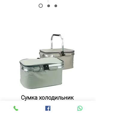
Сумка холодильник
SVALA 25
25 л | 0,4 кг
close: 29 x 46 x 5 | open: 29 x 46 x 25
в день
депозит
50
50
mdl
m
dl