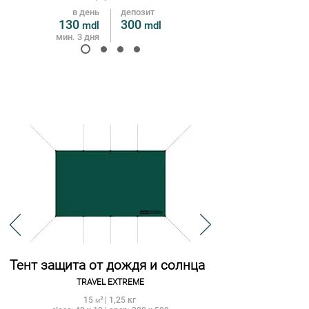
в день
депозит
130
3
0
0
mdl
m
dl
мин. 3 дня
Тент защита от дождя и солнца
TRAVEL EXTREME
15
| 1,25 кг
м
²