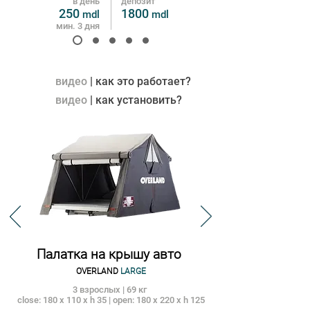
в день
депозит
250
180
0
mdl
m
dl
мин. 3 дня
видео
| как это работает?
видео
| как установить?
Палатка на крышу авто
OVERLAND
LARGE
3 взрослых | 69 кг
close: 180 x 110 x h 35 | open: 180 x 220 x h 125