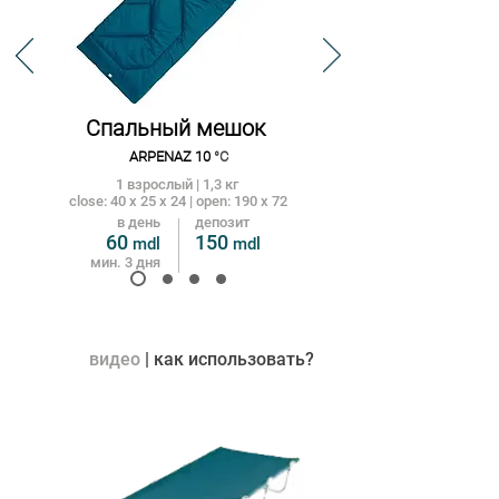
Спальный мешок
ARPE
NA
Z 10
°
С
1 взрослый | 1,3 кг
close: 40 x 25 x 24 | open: 190 x 72
в день
депозит
60
15
0
mdl
m
dl
мин. 3 дня
видео
| как использовать?