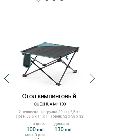
Стол кемпинговый
QUECHUA MH100
2 человека | нагрузка 30 кг | 2,5 кг
close: 58,5 x 11 x 11 | open: 52 x 58 x 32
в день
депозит
100
13
0
mdl
m
dl
мин. 3 дня