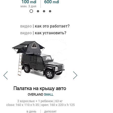
1
00
600
mdl
m
dl
мин. 3 дня
видео
|
как это работает?
видео
| как установить?
Палатка на крышу авто
OVERLAND
SMALL
2 взрослых + 1 ребенок | 63 кг
close: 160 x 110 x h 35 | open: 160 x 220 x h 125
в день
депозит