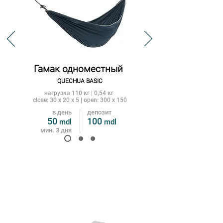
Гамак одноместный
QUECHUA
BASIC
нагрузка 110 кг | 0,54 кг
close: 30 x 20 x 5 | open: 300 x 150
в день
депозит
50
100
mdl
m
dl
мин. 3 дня