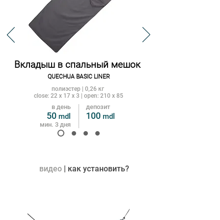
Вкладыш в спальный ме
шок
QUECHUA
B
A
SIC LINER
полиэстер | 0,26 кг
close: 22 x 17 x 3 | open: 210 x 85
в день
депозит
50
100
mdl
m
dl
мин. 3 дня
видео
| как установить?