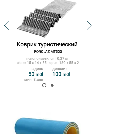
Коврик туристический
FORCLAZ MT500
пенополиэтилен | 0,37 кг
close: 15 x 14 x 55
| open: 180 x 55 x 2
в день
депозит
50
100
mdl
m
dl
мин. 3 дня