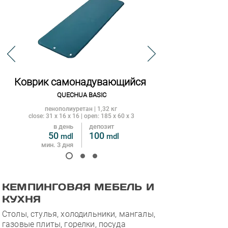
Коврик самона
дувающийся
QUECHUA BASIC
пенополиуретан | 1,32 кг
close: 31 x 16
x 16
| open: 185 x 60 x 3
в день
депозит
50
100
mdl
m
dl
мин. 3 дня
КЕМПИНГОВАЯ МЕБЕЛЬ И
КУХНЯ
Столы, стулья, холодильники, мангалы,
газовые плиты, горелки, посуда