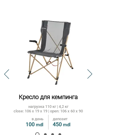
Кресло для кемпинга
нагрузка 110 кг | 4,2 кг
close: 106 x 19 x 19 | open: 106
x
60
x 90
в день
депозит
100
450
mdl
m
dl