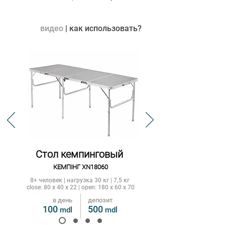
видео
| как использовать?
Стол кемпинговый
КЕМПIНГ XN18060
8+ человек | нагрузка 30 кг | 7,5 кг
close: 80 x 40 x 22 | open: 180 x 60 x 70
в день
депозит
100
500
mdl
m
dl