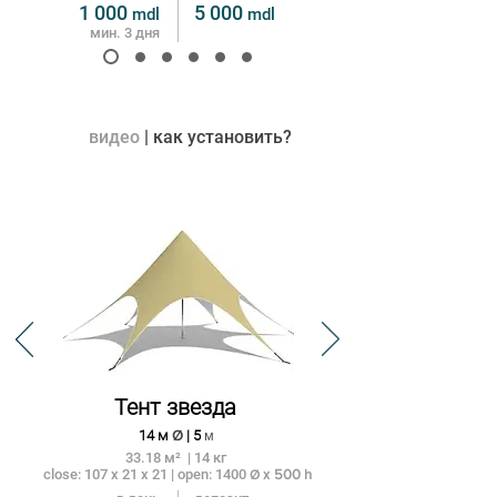
1
000
5
0
00
mdl
m
dl
мин. 3 дня
видео
| как установить?
Тент звезда
14 м
Ø
| 5
м
33.18
м
²
| 14
к
г
close: 107 x 21 x 21 | open: 1400
x
500 h
Ø