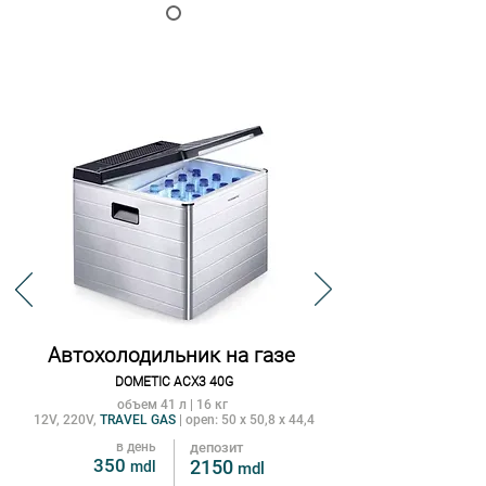
Автохолодильник на газе
DOMETIC ACX3 40G
объем 41 л | 16 кг
12V, 220V,
TRAVEL GAS
| open: 50 x 50,8 x 44,4
в день
депозит
3
50
2150
mdl
m
dl