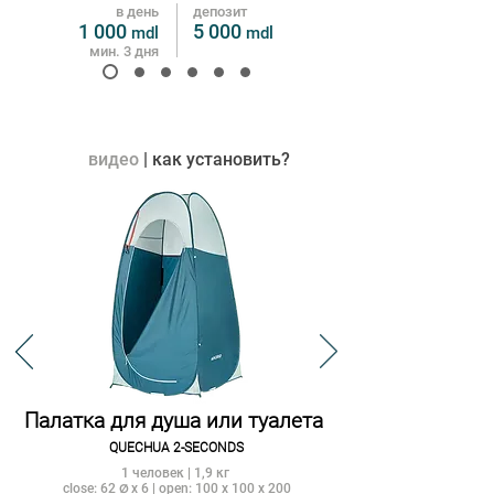
в день
депозит
1
000
5
0
00
mdl
m
dl
мин. 3 дня
видео
| как установить?
Палатка для душа или туалета
QUECHUA 2-SECONDS
1 человек | 1,9 кг
close: 62
x 6 | open: 100 x 100 x 200
Ø