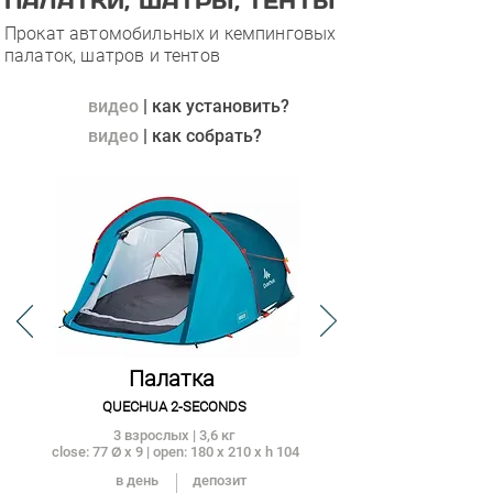
ПАЛАТКИ, ШАТРЫ, ТЕНТЫ
Прокат автомобильных и кемпинговых
палаток, шатров и тентов
видео
| как установить?
видео
| как собрать?
Палатка
QUECH
UA 2-
SEC
ONDS
3 взрослых | 3,6 кг
close: 77
x 9 | open: 180 x 210 x h 104
Ø
в день
депозит