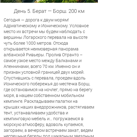
День 5. Берат — Борш. 200 км
Сегодня — дорога к двум морям!
Адриатическому и Ионическому. Условное
место их встречи мы будем наблюдать с
вершины Логарского перевала на высоте
чуть более 1000 метров. Отсюда
открывается неимоверная панорама
албанской Ривьеры. Пролив Отранто –
самое узкое место между Балканами и
Апеннинами, всего 70 км. Именно он и
признан условной границей двух морей.
Спустившись с перевала, проедем вдоль
Ионического побережья до местечка Борш,
где остановимся на ночлег, прямо на берегу
моря, в нашем собственном мобильном
кемпинге. Раскладываем палатки на
крышах наших внедорожников, растягиваем
тент, устанавливаем удобства и
кемпинговую мебель и… погружаемся в
морскую атмосферу, вдоволь купаемся,
загораем, а вечером встречаем закат, ведем
неспешные беседы под шикарным звездным