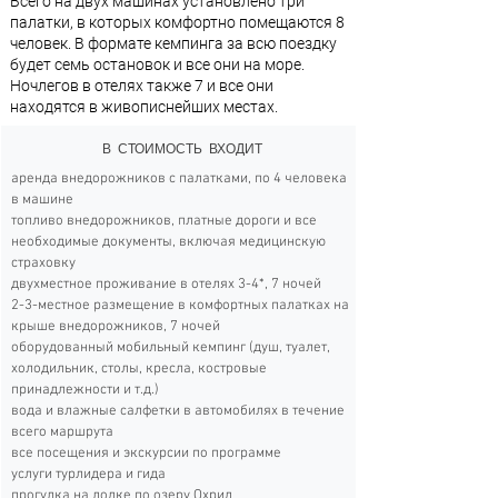
Всего на двух машинах установлено три
палатки, в которых комфортно помещаются 8
человек. В формате кемпинга за всю поездку
будет семь остановок и все они на море.
Ночлегов в отелях также 7 и все они
находятся в живописнейших местах.
В СТОИМОСТЬ ВХОДИТ
аренда внедорожников с палатками, по 4 человека
в машине
топливо внедорожников, платные дороги и все
необходимые документы, включая медицинскую
страховку
двухместное проживание в отелях 3-4*, 7 ночей
2-3-местное размещение в комфортных палатках на
крыше внедорожников, 7 ночей
оборудованный мобильный кемпинг (душ, туалет,
холодильник, столы, кресла, костровые
принадлежности и т.д.)
вода и влажные салфетки в автомобилях в течение
всего маршрута
все посещения и экскурсии по программе
услуги турлидера и гида
прогулка на лодке по озеру Охрид