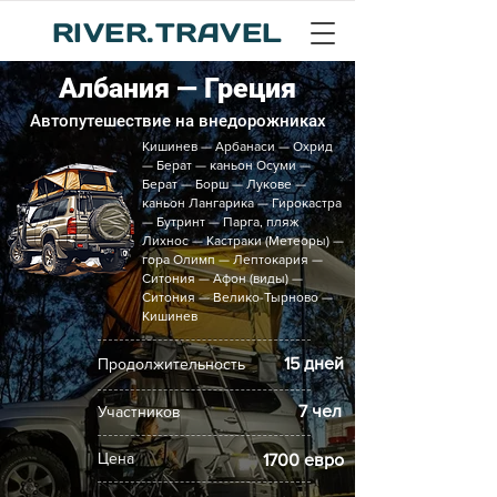
RIVER.TRAVEL
Албания — Греция
Автопутешествие на внедорожниках
Кишинев — Арбанаси — Охрид
— Берат — каньон Осуми —
Берат — Борш — Лукове —
каньон Лангарика — Гирокастра
— Бутринт — Парга, пляж
Лихнос — Кастраки (Метеоры) —
гора Олимп — Лептокария —
Ситония — Афон (виды) —
Ситония — Велико-Тырново —
Кишинев
15 дней
Продолжительность
7 чел
Участников
Цена
1700 евро